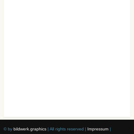
© by
bildwerk.graphics
| All rights reserved |
Impressum
|